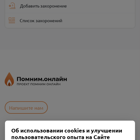
Добавить захоронение
Список захоронений
Напишите нам
Об использовании cookies и улучшении
Пользовательское соглашение
пользовательского опыта на Сайте
Политика конфиденциальности