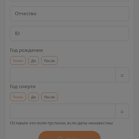
Отчество
ID
Год рождения
Точно
До
После
=
Год смерти
Точно
До
После
=
Оставьте эти поля пустыми, если даты неизвестны
Найти