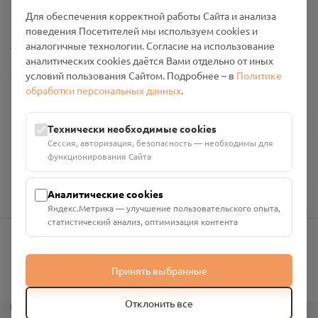
Промо-материалы
Для обеспечения корректной работы Сайта и анализа
поведения Посетителей мы используем cookies и
Настройки cookies
аналогичные технологии. Согласие на использование
аналитических cookies даётся Вами отдельно от иных
Общество с ограниченной ответственностью «Смоленский
условий пользования Сайтом. Подробнее – в
Политике
Проект Помним»
обработки персональных данных
.
ИНН: 6700029207 ОГРН: 1256700001986
Юридический адрес: 216790, Смоленская область, р-н
Технически необходимые cookies
Руднянский, г. Рудня, улица Западная, д. 26А, пом. 18
Сессия, авторизация, безопасность — необходимы для
Номер счёта: 40702810901130004287 в АО "АЛЬФА-БАНК"
функционирования Сайта
Кор. счёт: 30101810200000000593
Аналитические cookies
Яндекс.Метрика — улучшение пользовательского опыта,
статистический анализ, оптимизация контента
info@pomnim.online
Принять выбранные
?
Отклонить все