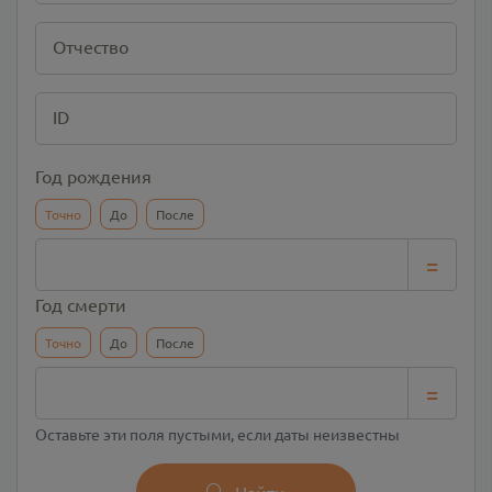
Отчество
ID
Год рождения
Точно
До
После
=
Год смерти
Точно
До
После
=
Оставьте эти поля пустыми, если даты неизвестны
Найти