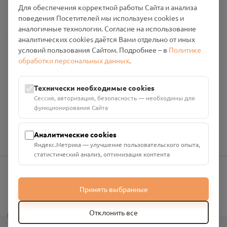
Для обеспечения корректной работы Сайта и анализа
Промо-материалы
поведения Посетителей мы используем cookies и
аналогичные технологии. Согласие на использование
Настройки cookies
аналитических cookies даётся Вами отдельно от иных
условий пользования Сайтом. Подробнее – в
Политике
Общество с ограниченной ответственностью «Смоленский
обработки персональных данных
.
Проект Помним»
ИНН: 6700029207 ОГРН: 1256700001986
Юридический адрес: 216790, Смоленская область, р-н
Технически необходимые cookies
Руднянский, г. Рудня, улица Западная, д. 26А, пом. 18
Сессия, авторизация, безопасность — необходимы для
Номер счёта: 40702810901130004287 в АО "АЛЬФА-БАНК"
функционирования Сайта
Кор. счёт: 30101810200000000593
Аналитические cookies
Яндекс.Метрика — улучшение пользовательского опыта,
статистический анализ, оптимизация контента
info@pomnim.online
Принять выбранные
?
Отклонить все