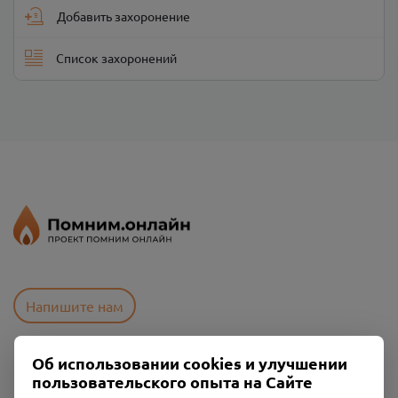
Добавить захоронение
Список захоронений
Напишите нам
Об использовании cookies и улучшении
Пользовательское соглашение
пользовательского опыта на Сайте
Политика конфиденциальности