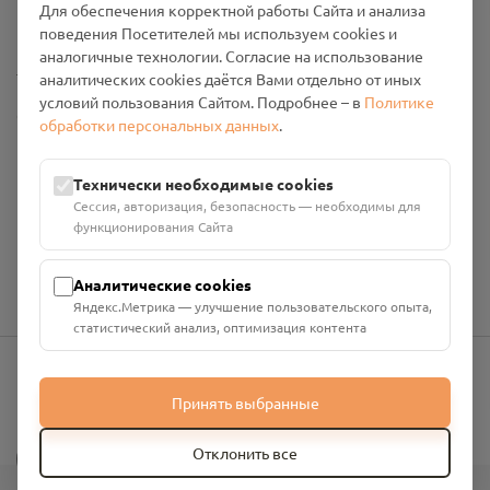
Для обеспечения корректной работы Сайта и анализа
Промо-материалы
поведения Посетителей мы используем cookies и
аналогичные технологии. Согласие на использование
Настройки cookies
аналитических cookies даётся Вами отдельно от иных
условий пользования Сайтом. Подробнее – в
Политике
Общество с ограниченной ответственностью «Смоленский
обработки персональных данных
.
Проект Помним»
ИНН: 6700029207 ОГРН: 1256700001986
Технически необходимые cookies
Юридический адрес: 216790, Смоленская область, р-н
Сессия, авторизация, безопасность — необходимы для
Руднянский, г. Рудня, улица Западная, д. 26А, пом. 18
функционирования Сайта
Номер счёта: 40702810901130004287 в АО "АЛЬФА-БАНК"
Кор. счёт: 30101810200000000593
Аналитические cookies
Яндекс.Метрика — улучшение пользовательского опыта,
статистический анализ, оптимизация контента
info@pomnim.online
Принять выбранные
?
Отклонить все