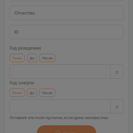
Отчество
ID
Год рождения
Точно
До
После
=
Год смерти
Точно
До
После
=
Оставьте эти поля пустыми, если даты неизвестны
Найти