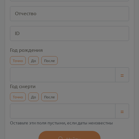
Отчество
ID
Год рождения
Точно
До
После
=
Год смерти
Точно
До
После
=
Оставьте эти поля пустыми, если даты неизвестны
Найти