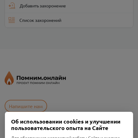
Добавить захоронение
Список захоронений
Напишите нам
Об использовании cookies и улучшении
пользовательского опыта на Сайте
Пользовательское соглашение
Политика конфиденциальности
Для обеспечения корректной работы Сайта и анализа