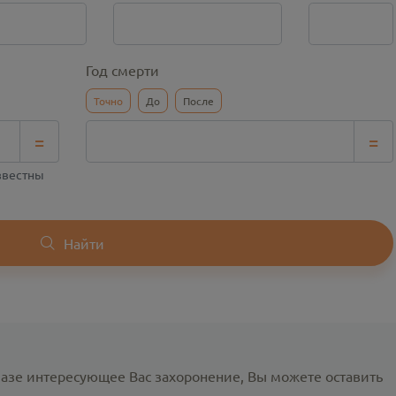
Год смерти
Точно
До
После
=
=
известны
Найти
базе интересующее Вас захоронение, Вы можете оставить