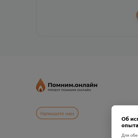
Напишите нам
Об ис
опыта
Для обе