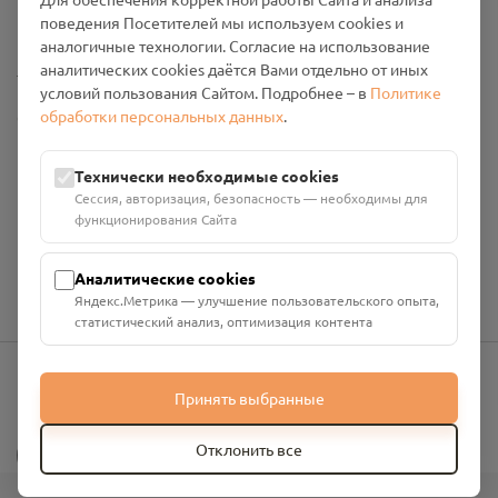
Промо-материалы
поведения Посетителей мы используем cookies и
аналогичные технологии. Согласие на использование
Настройки cookies
аналитических cookies даётся Вами отдельно от иных
условий пользования Сайтом. Подробнее – в
Политике
обработки персональных данных
.
Общество с ограниченной ответственностью «Смоленский
Проект Помним»
ИНН: 6700029207 ОГРН: 1256700001986
Технически необходимые cookies
Юридический адрес: 216790, Смоленская область, р-н
Сессия, авторизация, безопасность — необходимы для
Руднянский, г. Рудня, улица Западная, д. 26А, пом. 18
функционирования Сайта
Номер счёта: 40702810901130004287 в АО "АЛЬФА-БАНК"
Кор. счёт: 30101810200000000593
Аналитические cookies
Яндекс.Метрика — улучшение пользовательского опыта,
статистический анализ, оптимизация контента
Принять выбранные
info@pomnim.online
?
Отклонить все