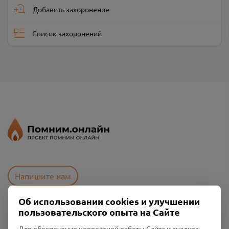
Добавить захоронение
Список захоронений
Напишите нам
Об использовании cookies и улучшении
пользовательского опыта на Сайте
Пользовательское соглашение
Политика конфиденциальности
Для обеспечения корректной работы Сайта и анализа