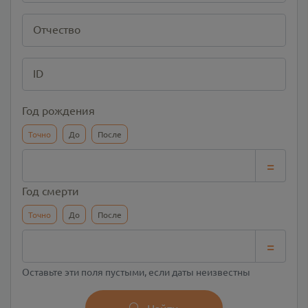
Отчество
ID
Год рождения
Точно
До
После
=
Год смерти
Точно
До
После
=
Оставьте эти поля пустыми, если даты неизвестны
Найти