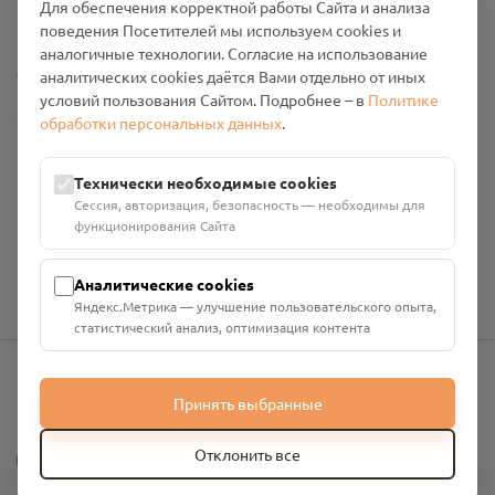
Для обеспечения корректной работы Сайта и анализа
Промо-материалы
поведения Посетителей мы используем cookies и
аналогичные технологии. Согласие на использование
Настройки cookies
аналитических cookies даётся Вами отдельно от иных
условий пользования Сайтом. Подробнее – в
Политике
Общество с ограниченной ответственностью «Смоленский
обработки персональных данных
.
Проект Помним»
ИНН: 6700029207 ОГРН: 1256700001986
Технически необходимые cookies
Юридический адрес: 216790, Смоленская область, р-н
Сессия, авторизация, безопасность — необходимы для
Руднянский, г. Рудня, улица Западная, д. 26А, пом. 18
функционирования Сайта
Номер счёта: 40702810901130004287 в АО "АЛЬФА-БАНК"
Кор. счёт: 30101810200000000593
Аналитические cookies
Яндекс.Метрика — улучшение пользовательского опыта,
статистический анализ, оптимизация контента
Принять выбранные
info@pomnim.online
?
Отклонить все