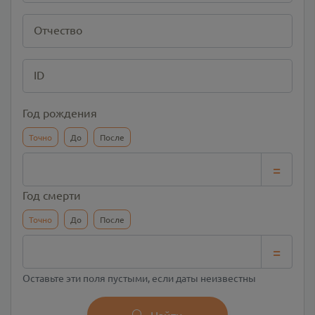
Отчество
ID
Год рождения
Точно
До
После
=
Год смерти
Точно
До
После
=
Оставьте эти поля пустыми, если даты неизвестны
Найти