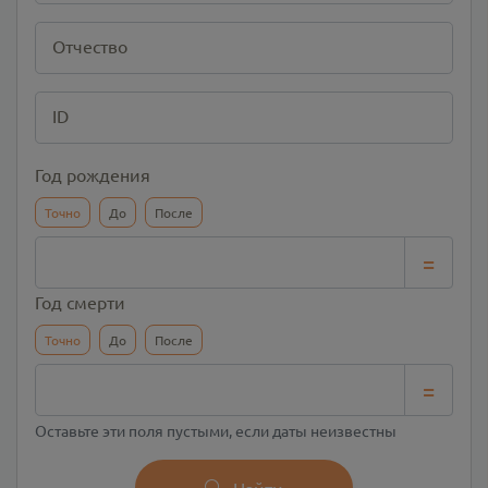
Отчество
ID
Год рождения
Точно
До
После
=
Год смерти
Точно
До
После
=
Оставьте эти поля пустыми, если даты неизвестны
Найти