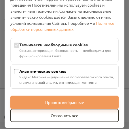
Промо-материалы
поведения Посетителей мы используем cookies и
аналогичные технологии. Согласие на использование
аналитических cookies даётся Вами отдельно от иных
Настройки cookies
условий пользования Сайтом. Подробнее – в
Политике
обработки персональных данных
.
Общество с ограниченной ответственностью «Смоленский
Проект Помним»
ИНН: 6700029207 ОГРН: 1256700001986
Технически необходимые cookies
Юридический адрес: 216790, Смоленская область, р-н
Сессия, авторизация, безопасность — необходимы для
Руднянский, г. Рудня, улица Западная, д. 26А, пом. 18
функционирования Сайта
Номер счёта: 40702810901130004287 в АО "АЛЬФА-БАНК"
Кор. счёт: 30101810200000000593
Аналитические cookies
Яндекс.Метрика — улучшение пользовательского опыта,
статистический анализ, оптимизация контента
Принять выбранные
info@pomnim.online
?
Отклонить все