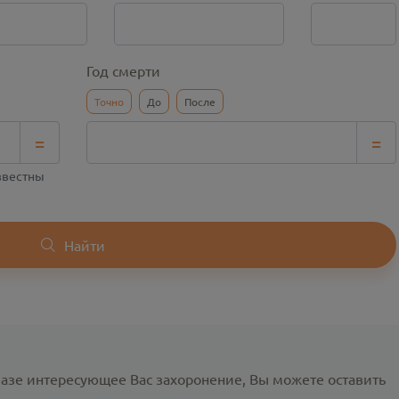
Год смерти
Точно
До
После
=
=
известны
Найти
базе интересующее Вас захоронение, Вы можете оставить