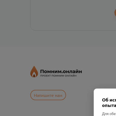
Напишите нам
Об ис
опыта
Для обе