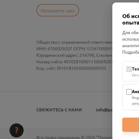
Напишите нам
Об ис
опыта
Для обе
использ
Общество с ограниченной ответственностью «См
аналити
ИНН: 6700029207 ОГРН: 1256700001986
Подробн
Юридический адрес: 216790, Смоленская область, р-
Номер счёта: 40702810901130004287 в АО "АЛЬ
Кор. счёт: 30101810200000000593
Те
Сес
Ан
Янд
опт
СВЯЖИТЕСЬ С НАМИ
info@pomnim.online
?
Все права защищены ©
2026
“Проект Помним”