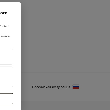
кого
лей мы
Сайтом.
Российская Федерация