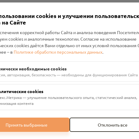
Настройки cookies
пользовании cookies и улучшении пользовательс
 на Сайте
спечения корректной работы Сайта и анализа поведения Посетите
уем cookies и аналогичные технологии. Согласие на использование
оленский Проект Помним»
ческих cookies даётся Вами отдельно от иных условий пользования 
ее – в
Политике обработки персональных данных
.
н Руднянский, г. Рудня, улица Западная, д. 26А, пом. 18
ФА-БАНК"
хнически необходимые cookies
сия, авторизация, безопасность — необходимы для функционирования Сайта
алитические cookies
екс.Метрика — улучшение пользовательского опыта, статистический анализ,
имизация контента
Принять выбранные
Отклонить все