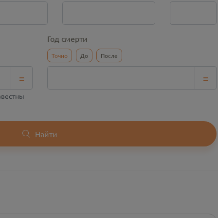
Год смерти
Точно
До
После
=
=
известны
Найти