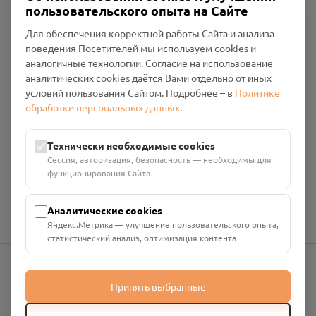
Пользовательское соглашение
пользовательского опыта на Сайте
Политика конфиденциальности
Для обеспечения корректной работы Сайта и анализа
Промо-материалы
поведения Посетителей мы используем cookies и
аналогичные технологии. Согласие на использование
Настройки cookies
аналитических cookies даётся Вами отдельно от иных
условий пользования Сайтом. Подробнее – в
Политике
Общество с ограниченной ответственностью «Смоленский
обработки персональных данных
.
Проект Помним»
ИНН: 6700029207 ОГРН: 1256700001986
Технически необходимые cookies
Юридический адрес: 216790, Смоленская область, р-н
Сессия, авторизация, безопасность — необходимы для
Руднянский, г. Рудня, улица Западная, д. 26А, пом. 18
функционирования Сайта
Номер счёта: 40702810901130004287 в АО "АЛЬФА-БАНК"
Кор. счёт: 30101810200000000593
Аналитические cookies
Яндекс.Метрика — улучшение пользовательского опыта,
статистический анализ, оптимизация контента
info@pomnim.online
Принять выбранные