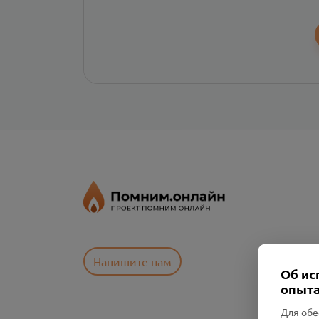
Напишите нам
Об ис
опыта
Для обе