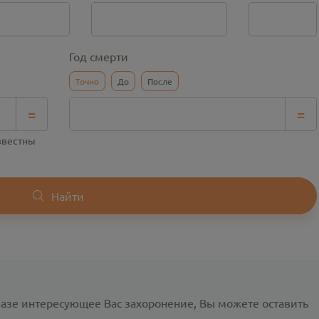
Год смерти
Точно
До
После
=
=
известны
Найти
базе интересующее Вас захоронение, Вы можете оставить