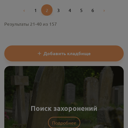
‹
1
2
3
4
5
6
›
Previous
Next
Результаты
21
-
40
из
157
Добавить кладбище
Поиск захоронений
Подробнее