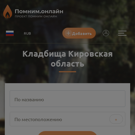
Добавить
RUB
Кладбища Кировская
область
По названию
По местоположению
+