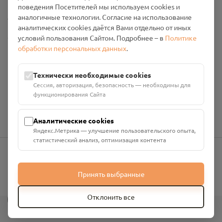
поведения Посетителей мы используем cookies и
Настройки cookies
аналогичные технологии. Согласие на использование
аналитических cookies даётся Вами отдельно от иных
Общество с ограниченной ответственностью «Смоленский
условий пользования Сайтом. Подробнее – в
Политике
Проект Помним»
обработки персональных данных
.
ИНН: 6700029207 ОГРН: 1256700001986
Юридический адрес: 216790, Смоленская область, р-н
Технически необходимые cookies
Руднянский, г. Рудня, улица Западная, д. 26А, пом. 18
Сессия, авторизация, безопасность — необходимы для
Номер счёта: 40702810901130004287 в АО "АЛЬФА-БАНК"
функционирования Сайта
Кор. счёт: 30101810200000000593
Аналитические cookies
Яндекс.Метрика — улучшение пользовательского опыта,
статистический анализ, оптимизация контента
info@pomnim.online
Принять выбранные
?
Отклонить все
Все права защищены ©
2026
“Проект Помним”