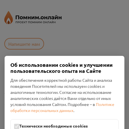
Напишите нам
Об использовании cookies и улучшении
Пользовательское соглашение
пользовательского опыта на Сайте
Политика конфиденциальности
Промо-материалы
Для обеспечения корректной работы Сайта и анализа
поведения Посетителей мы используем cookies и
Настройки cookies
аналогичные технологии. Согласие на использование
аналитических cookies даётся Вами отдельно от иных
Общество с ограниченной ответственностью «Смоленский
условий пользования Сайтом. Подробнее – в
Политике
Проект Помним»
обработки персональных данных
.
ИНН: 6700029207 ОГРН: 1256700001986
Юридический адрес: 216790, Смоленская область, р-н
Технически необходимые cookies
Руднянский, г. Рудня, улица Западная, д. 26А, пом. 18