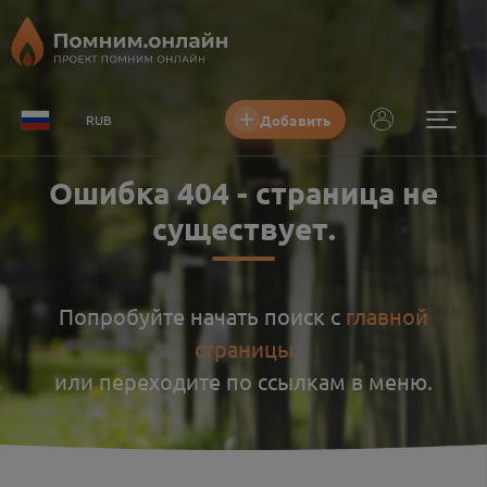
Добавить
RUB
Ошибка
404
-
страница не
существует
.
Попробуйте начать поиск с
главной
страницы
или переходите по ссылкам в меню.