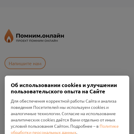
Напишите нам
Об использовании cookies и улучшении
Пользовательское соглашение
пользовательского опыта на Сайте
Политика конфиденциальности
Промо-материалы
Для обеспечения корректной работы Сайта и анализа
поведения Посетителей мы используем cookies и
Настройки cookies
аналогичные технологии. Согласие на использование
аналитических cookies даётся Вами отдельно от иных
Общество с ограниченной ответственностью «Смоленский
условий пользования Сайтом. Подробнее – в
Политике
Проект Помним»
обработки персональных данных
.