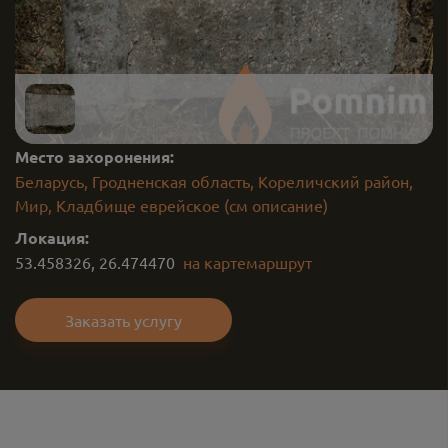
Место захоронения:
Беларусь, Гродненская область, Кореличский район,
Мир, Кладбище еврейское (см описание)
Локация:
53.458326
,
26.474470
на карте
маршрут
Заказать услугу