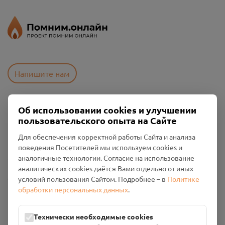
Напишите нам
Об использовании cookies и улучшении
Пользовательское соглашение
пользовательского опыта на Сайте
Политика конфиденциальности
Промо-материалы
Для обеспечения корректной работы Сайта и анализа
поведения Посетителей мы используем cookies и
Настройки cookies
аналогичные технологии. Согласие на использование
аналитических cookies даётся Вами отдельно от иных
Общество с ограниченной ответственностью «Смоленский
условий пользования Сайтом. Подробнее – в
Политике
Проект Помним»
обработки персональных данных
.
ИНН: 6700029207 ОГРН: 1256700001986
Юридический адрес: 216790, Смоленская область, р-н
Технически необходимые cookies
Руднянский, г. Рудня, улица Западная, д. 26А, пом. 18