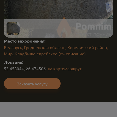
Место захоронения:
Беларусь, Гродненская область, Кореличский район,
Мир, Кладбище еврейское (см описание)
Локация:
53.458044
,
26.474506
на карте
маршрут
Заказать услугу