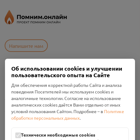
Напишите нам
Об использовании cookies и улучшении
Пользовательское соглашение
пользовательского опыта на Сайте
Политика конфиденциальности
Промо-материалы
Для обеспечения корректной работы Сайта и анализа
поведения Посетителей мы используем cookies и
Настройки cookies
аналогичные технологии. Согласие на использование
аналитических cookies даётся Вами отдельно от иных
Общество с ограниченной ответственностью «Смоленский
условий пользования Сайтом. Подробнее – в
Политике
Проект Помним»
обработки персональных данных
.
ИНН: 6700029207 ОГРН: 1256700001986
Юридический адрес: 216790, Смоленская область, р-н
Технически необходимые cookies
Руднянский, г. Рудня, улица Западная, д. 26А, пом. 18