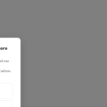
кого
лей мы
Сайтом.