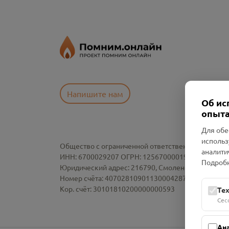
Напишите нам
Об ис
опыта
Для обе
использ
Общество с ограниченной ответственностью «См
аналити
ИНН: 6700029207 ОГРН: 1256700001986
Подробн
Юридический адрес: 216790, Смоленская область, р-
Номер счёта: 40702810901130004287 в АО "АЛЬ
Кор. счёт: 30101810200000000593
Те
Сес
Ан