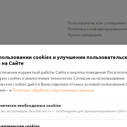
Пользовательское соглашение
Политика конфиденциальности
Промо-материалы
Настройки cookies
пользовании cookies и улучшении пользовательс
 на Сайте
спечения корректной работы Сайта и анализа поведения Посетите
уем cookies и аналогичные технологии. Согласие на использование
оленский Проект Помним»
ческих cookies даётся Вами отдельно от иных условий пользования 
ее – в
Политике обработки персональных данных
.
н Руднянский, г. Рудня, улица Западная, д. 26А, пом. 18
ФА-БАНК"
хнически необходимые cookies
сия, авторизация, безопасность — необходимы для функционирования Сайта
алитические cookies