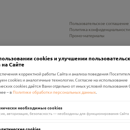
Пользовательское соглашение
Политика конфиденциальности
Промо-материалы
Настройки cookies
пользовании cookies и улучшении пользовательс
 на Сайте
спечения корректной работы Сайта и анализа поведения Посетите
уем cookies и аналогичные технологии. Согласие на использование
оленский Проект Помним»
ческих cookies даётся Вами отдельно от иных условий пользования 
ее – в
Политике обработки персональных данных
.
н Руднянский, г. Рудня, улица Западная, д. 26А, пом. 18
ФА-БАНК"
хнически необходимые cookies
сия, авторизация, безопасность — необходимы для функционирования Сайта
алитические cookies