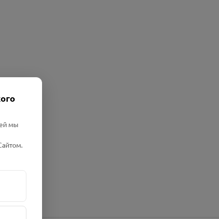
кого
лей мы
Сайтом.