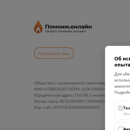
Напишите нам
Об ис
опыта
Для обе
использ
Общество с ограниченной ответственностью «См
аналити
ИНН: 6700029207 ОГРН: 1256700001986
Подробн
Юридический адрес: 216790, Смоленская область, р-
Номер счёта: 40702810901130004287 в АО "АЛЬ
Кор. счёт: 30101810200000000593
Те
Сес
Ан