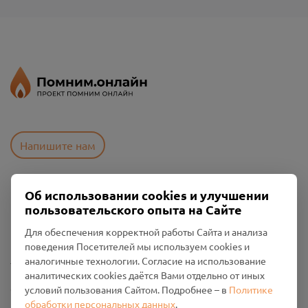
Напишите нам
Об использовании cookies и улучшении
Пользовательское соглашение
пользовательского опыта на Сайте
Политика конфиденциальности
Промо-материалы
Для обеспечения корректной работы Сайта и анализа
поведения Посетителей мы используем cookies и
Настройки cookies
аналогичные технологии. Согласие на использование
аналитических cookies даётся Вами отдельно от иных
Общество с ограниченной ответственностью «Смоленский
условий пользования Сайтом. Подробнее – в
Политике
Проект Помним»
обработки персональных данных
.