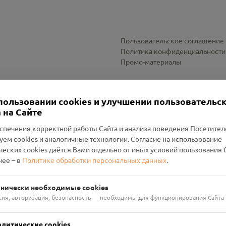
Пользовательское соглашение
Политика конфиденциальности
Промо-материалы
Настройки cookies
пользовании cookies и улучшении пользовательс
 на Сайте
спечения корректной работы Сайта и анализа поведения Посетите
уем cookies и аналогичные технологии. Согласие на использование
оленский Проект Помним»
ческих cookies даётся Вами отдельно от иных условий пользования 
ее – в
Политике обработки персональных данных
.
н Руднянский, г. Рудня, улица Западная, д. 26А, пом. 18
ФА-БАНК"
хнически необходимые cookies
сия, авторизация, безопасность — необходимы для функционирования Сайта
алитические cookies