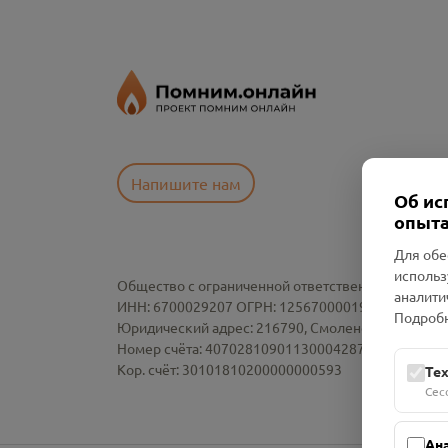
Напишите нам
Об ис
опыта
Для обе
использ
Общество с ограниченной ответственностью «См
аналити
ИНН: 6700029207 ОГРН: 1256700001986
Подробн
Юридический адрес: 216790, Смоленская область, р-
Номер счёта: 40702810901130004287 в АО "АЛЬ
Кор. счёт: 30101810200000000593
Те
Сес
Ан