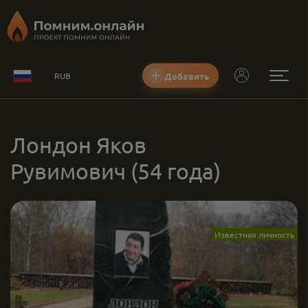
Добавить
RUB
Лондон Яков
Рувимович
(54 года)
Известная личность