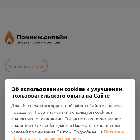
Напишите нам
Об использовании cookies и улучшении
Пользовательское соглашение
пользовательского опыта на Сайте
Политика конфиденциальности
Промо-материалы
Для обеспечения корректной работы Сайта и анализа
поведения Посетителей мы используем cookies и
Настройки cookies
аналогичные технологии. Согласие на использование
аналитических cookies даётся Вами отдельно от иных
Общество с ограниченной ответственностью «Смоленский
условий пользования Сайтом. Подробнее – в
Политике
Проект Помним»
обработки персональных данных
.