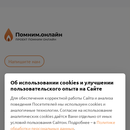
Напишите нам
Об использовании cookies и улучшении
Пользовательское соглашение
пользовательского опыта на Сайте
Политика конфиденциальности
Промо-материалы
Для обеспечения корректной работы Сайта и анализа
поведения Посетителей мы используем cookies и
Настройки cookies
аналогичные технологии. Согласие на использование
аналитических cookies даётся Вами отдельно от иных
Общество с ограниченной ответственностью «Смоленский
условий пользования Сайтом. Подробнее – в
Политике
Проект Помним»
обработки персональных данных
.