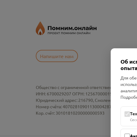
Напишите нам
Об ис
опыта
Для обе
использ
Общество с ограниченной ответственностью «См
аналити
ИНН: 6700029207 ОГРН: 1256700001986
Подробн
Юридический адрес: 216790, Смоленская область, р-
Номер счёта: 40702810901130004287 в АО "АЛЬ
Кор. счёт: 30101810200000000593
Те
Сес
Ан