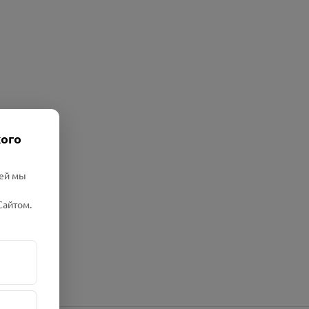
кого
лей мы
Сайтом.