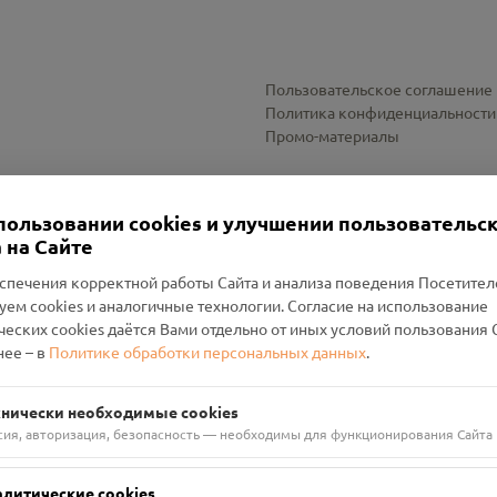
Пользовательское соглашение
Политика конфиденциальности
Промо-материалы
Настройки cookies
пользовании cookies и улучшении пользовательс
 на Сайте
спечения корректной работы Сайта и анализа поведения Посетите
уем cookies и аналогичные технологии. Согласие на использование
оленский Проект Помним»
ческих cookies даётся Вами отдельно от иных условий пользования 
ее – в
Политике обработки персональных данных
.
н Руднянский, г. Рудня, улица Западная, д. 26А, пом. 18
ФА-БАНК"
хнически необходимые cookies
сия, авторизация, безопасность — необходимы для функционирования Сайта
алитические cookies