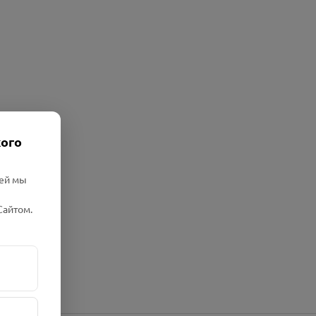
кого
лей мы
Сайтом.