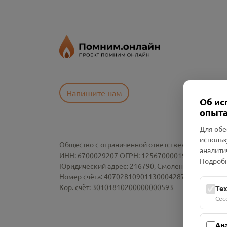
Напишите нам
Об ис
опыта
Для обе
использ
Общество с ограниченной ответственностью «См
аналити
ИНН: 6700029207 ОГРН: 1256700001986
Подробн
Юридический адрес: 216790, Смоленская область, р-
Номер счёта: 40702810901130004287 в АО "АЛЬ
Кор. счёт: 30101810200000000593
Те
Сес
Ан