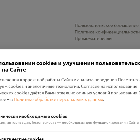
Пользовательское соглашение
Политика конфиденциальности
Промо-материалы
Настройки cookies
пользовании cookies и улучшении пользовательс
 на Сайте
спечения корректной работы Сайта и анализа поведения Посетите
уем cookies и аналогичные технологии. Согласие на использование
оленский Проект Помним»
ческих cookies даётся Вами отдельно от иных условий пользования 
ее – в
Политике обработки персональных данных
.
н Руднянский, г. Рудня, улица Западная, д. 26А, пом. 18
ФА-БАНК"
хнически необходимые cookies
сия, авторизация, безопасность — необходимы для функционирования Сайта
алитические cookies