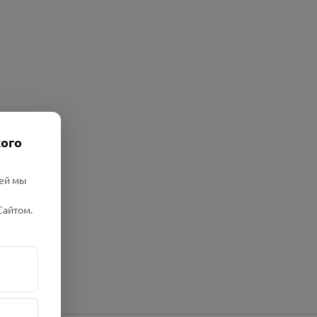
кого
лей мы
Сайтом.