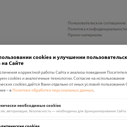
Пользовательское соглашение
Политика конфиденциальности
Промо-материалы
Настройки cookies
пользовании cookies и улучшении пользовательс
 на Сайте
спечения корректной работы Сайта и анализа поведения Посетите
уем cookies и аналогичные технологии. Согласие на использование
оленский Проект Помним»
ческих cookies даётся Вами отдельно от иных условий пользования 
ее – в
Политике обработки персональных данных
.
н Руднянский, г. Рудня, улица Западная, д. 26А, пом. 18
ФА-БАНК"
хнически необходимые cookies
сия, авторизация, безопасность — необходимы для функционирования Сайта
алитические cookies