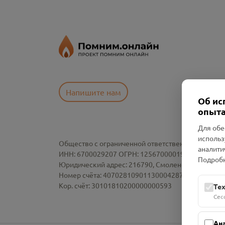
Напишите нам
Об ис
опыта
Для обе
использ
Общество с ограниченной ответственностью «См
аналити
ИНН: 6700029207 ОГРН: 1256700001986
Подробн
Юридический адрес: 216790, Смоленская область, р-
Номер счёта: 40702810901130004287 в АО "АЛЬ
Кор. счёт: 30101810200000000593
Те
Сес
Ан