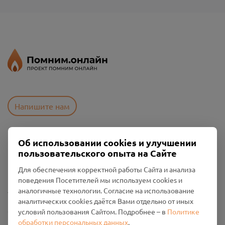
Напишите нам
Об использовании cookies и улучшении
Пользовательское соглашение
пользовательского опыта на Сайте
Политика конфиденциальности
Промо-материалы
Для обеспечения корректной работы Сайта и анализа
поведения Посетителей мы используем cookies и
Настройки cookies
аналогичные технологии. Согласие на использование
аналитических cookies даётся Вами отдельно от иных
Общество с ограниченной ответственностью «Смоленский
условий пользования Сайтом. Подробнее – в
Политике
Проект Помним»
обработки персональных данных
.