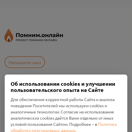
Напишите нам
Об использовании cookies и улучшении
Пользовательское соглашение
пользовательского опыта на Сайте
Политика конфиденциальности
Промо-материалы
Для обеспечения корректной работы Сайта и анализа
поведения Посетителей мы используем cookies и
Настройки cookies
аналогичные технологии. Согласие на использование
аналитических cookies даётся Вами отдельно от иных
Общество с ограниченной ответственностью «Смоленский
условий пользования Сайтом. Подробнее – в
Политике
Проект Помним»
обработки персональных данных
.