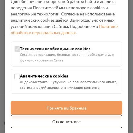
Для обеспечения корректной работы Сайта и анализа
Политика конфиденциальности
поведения Посетителей мы используем cookies и
Промо-материалы
аналогичные технологии. Согласие на использование
аналитических cookies даётся Вами отдельно от иных
Настройки cookies
условий пользования Сайтом. Подробнее – в
Политике
обработки персональных данных
.
Общество с ограниченной ответственностью «Смоленский
Проект Помним»
ИНН: 6700029207 ОГРН: 1256700001986
Технически необходимые cookies
Юридический адрес: 216790, Смоленская область, р-н
Сессия, авторизация, безопасность — необходимы для
Руднянский, г. Рудня, улица Западная, д. 26А, пом. 18
функционирования Сайта
Номер счёта: 40702810901130004287 в АО "АЛЬФА-БАНК"
Кор. счёт: 30101810200000000593
Аналитические cookies
Яндекс.Метрика — улучшение пользовательского опыта,
статистический анализ, оптимизация контента
Принять выбранные
info@pomnim.online
?
Отклонить все