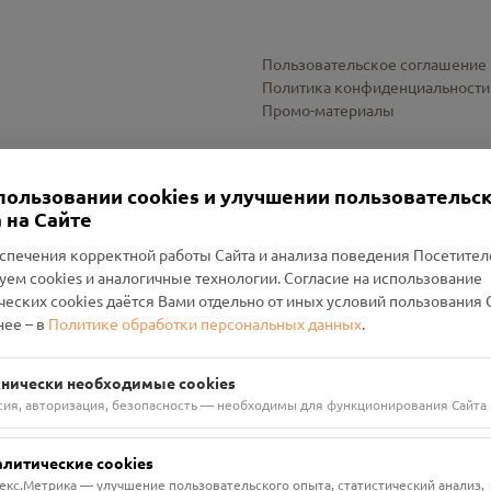
Пользовательское соглашение
Политика конфиденциальности
Промо-материалы
Настройки cookies
пользовании cookies и улучшении пользовательс
 на Сайте
спечения корректной работы Сайта и анализа поведения Посетите
уем cookies и аналогичные технологии. Согласие на использование
оленский Проект Помним»
ческих cookies даётся Вами отдельно от иных условий пользования 
ее – в
Политике обработки персональных данных
.
н Руднянский, г. Рудня, улица Западная, д. 26А, пом. 18
ФА-БАНК"
хнически необходимые cookies
сия, авторизация, безопасность — необходимы для функционирования Сайта
алитические cookies
екс.Метрика — улучшение пользовательского опыта, статистический анализ,