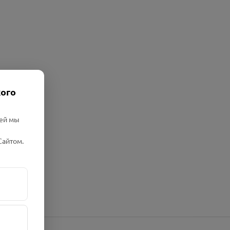
кого
лей мы
Сайтом.