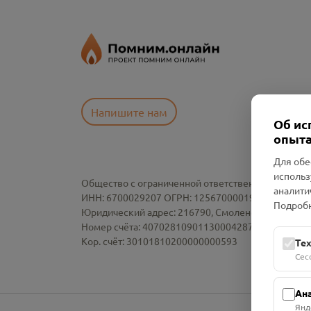
Напишите нам
Об ис
опыта
Для обе
использ
Общество с ограниченной ответственностью «См
аналити
ИНН: 6700029207 ОГРН: 1256700001986
Подробн
Юридический адрес: 216790, Смоленская область, р-
Номер счёта: 40702810901130004287 в АО "АЛЬ
Кор. счёт: 30101810200000000593
Те
Сес
Ан
Янд