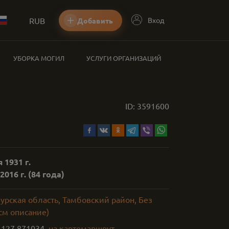
RUB
Вход
Добавить
УБОРКА МОГИЛ
УСЛУГИ ОРГАНИЗАЦИЙ
ID:
3591600
 1931 г.
2016 г.
(84 года)
урская область, Тамбовский район, Без
см описание)
,
127.871034
на карте
маршрут