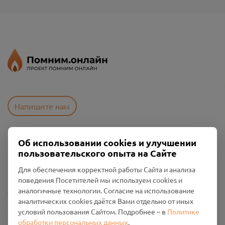
Напишите нам
Об использовании cookies и улучшении
Пользовательское соглашение
пользовательского опыта на Сайте
Политика конфиденциальности
Промо-материалы
Для обеспечения корректной работы Сайта и анализа
поведения Посетителей мы используем cookies и
Настройки cookies
аналогичные технологии. Согласие на использование
аналитических cookies даётся Вами отдельно от иных
Общество с ограниченной ответственностью «Смоленский
условий пользования Сайтом. Подробнее – в
Политике
Проект Помним»
обработки персональных данных
.