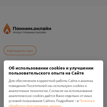
Напишите нам
Об использовании cookies и улучшении
Пользовательское соглашение
пользовательского опыта на Сайте
Политика конфиденциальности
Промо-материалы
Для обеспечения корректной работы Сайта и анализа
поведения Посетителей мы используем cookies и
Настройки cookies
аналогичные технологии. Согласие на использование
аналитических cookies даётся Вами отдельно от иных
Общество с ограниченной ответственностью «Смоленский
условий пользования Сайтом. Подробнее – в
Политике
Проект Помним»
обработки персональных данных
.