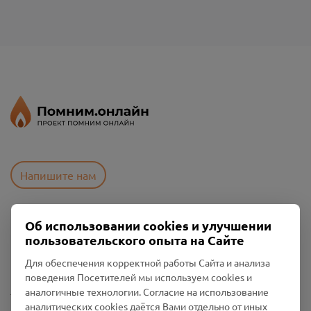
Напишите нам
Об использовании cookies и улучшении
Пользовательское соглашение
пользовательского опыта на Сайте
Политика конфиденциальности
Промо-материалы
Для обеспечения корректной работы Сайта и анализа
поведения Посетителей мы используем cookies и
Настройки cookies
аналогичные технологии. Согласие на использование
аналитических cookies даётся Вами отдельно от иных