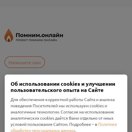
Напишите нам
Об использовании cookies и улучшении
Пользовательское соглашение
пользовательского опыта на Сайте
Политика конфиденциальности
Промо-материалы
Для обеспечения корректной работы Сайта и анализа
поведения Посетителей мы используем cookies и
Настройки cookies
аналогичные технологии. Согласие на использование
аналитических cookies даётся Вами отдельно от иных
Общество с ограниченной ответственностью «Смоленский
условий пользования Сайтом. Подробнее – в
Политике
Проект Помним»
обработки персональных данных
.