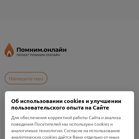
Напишите нам
Об использовании cookies и улучшении
Пользовательское соглашение
пользовательского опыта на Сайте
Политика конфиденциальности
Промо-материалы
Для обеспечения корректной работы Сайта и анализа
поведения Посетителей мы используем cookies и
Настройки cookies
аналогичные технологии. Согласие на использование
аналитических cookies даётся Вами отдельно от иных