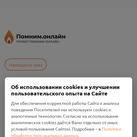
Напишите нам
Об использовании cookies и улучшении
Пользовательское соглашение
пользовательского опыта на Сайте
Политика конфиденциальности
Промо-материалы
Для обеспечения корректной работы Сайта и анализа
поведения Посетителей мы используем cookies и
Настройки cookies
аналогичные технологии. Согласие на использование
аналитических cookies даётся Вами отдельно от иных
Общество с ограниченной ответственностью «Смоленский
условий пользования Сайтом. Подробнее – в
Политике
Проект Помним»
обработки персональных данных
.