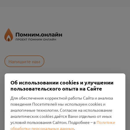
Напишите нам
Об использовании cookies и улучшении
Пользовательское соглашение
пользовательского опыта на Сайте
Политика конфиденциальности
Промо-материалы
Для обеспечения корректной работы Сайта и анализа
поведения Посетителей мы используем cookies и
Настройки cookies
аналогичные технологии. Согласие на использование
аналитических cookies даётся Вами отдельно от иных
Общество с ограниченной ответственностью «Смоленский
условий пользования Сайтом. Подробнее – в
Политике
Проект Помним»
обработки персональных данных
.