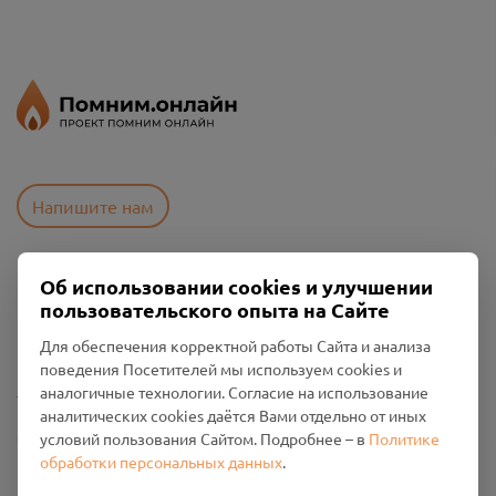
Напишите нам
Об использовании cookies и улучшении
Пользовательское соглашение
пользовательского опыта на Сайте
Политика конфиденциальности
Промо-материалы
Для обеспечения корректной работы Сайта и анализа
поведения Посетителей мы используем cookies и
Настройки cookies
аналогичные технологии. Согласие на использование
аналитических cookies даётся Вами отдельно от иных
Общество с ограниченной ответственностью «Смоленский
условий пользования Сайтом. Подробнее – в
Политике
Проект Помним»
обработки персональных данных
.
ИНН: 6700029207 ОГРН: 1256700001986