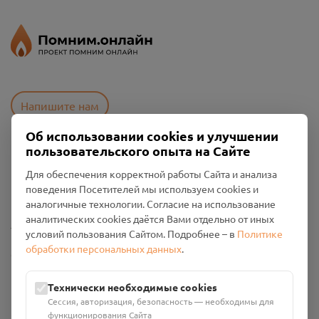
Напишите нам
Об использовании cookies и улучшении
пользовательского опыта на Сайте
Пользовательское соглашение
Для обеспечения корректной работы Сайта и анализа
Политика конфиденциальности
поведения Посетителей мы используем cookies и
Промо-материалы
аналогичные технологии. Согласие на использование
аналитических cookies даётся Вами отдельно от иных
Настройки cookies
условий пользования Сайтом. Подробнее – в
Политике
обработки персональных данных
.
Общество с ограниченной ответственностью «Смоленский
Проект Помним»
ИНН: 6700029207 ОГРН: 1256700001986
Технически необходимые cookies
Юридический адрес: 216790, Смоленская область, р-н
Сессия, авторизация, безопасность — необходимы для
Руднянский, г. Рудня, улица Западная, д. 26А, пом. 18
функционирования Сайта