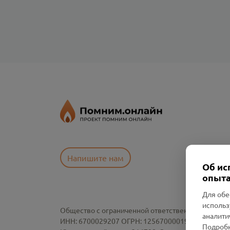
Напишите нам
Об ис
опыта
Для обе
использ
Общество с ограниченной ответственностью «См
аналити
ИНН: 6700029207 ОГРН: 1256700001986
Подробн