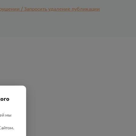
рушении / Запросить удаление публикации
кого
лей мы
Сайтом.