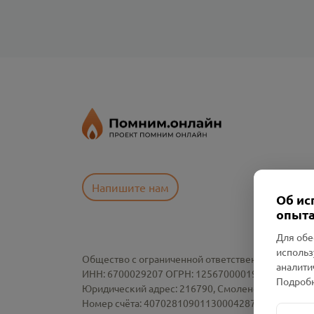
Напишите нам
Об ис
опыта
Для обе
использ
Общество с ограниченной ответственностью «См
аналити
ИНН: 6700029207 ОГРН: 1256700001986
Подробн
Юридический адрес: 216790, Смоленская область, р-
Номер счёта: 40702810901130004287 в АО "АЛЬ