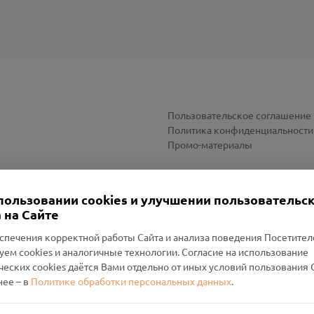
Пользовательское соглашение
Политика конфиденциальности
Промо-материалы
Настройки cookies
пользовании cookies и улучшении пользовательс
 на Сайте
спечения корректной работы Сайта и анализа поведения Посетите
уем cookies и аналогичные технологии. Согласие на использование
оленский Проект Помним»
ческих cookies даётся Вами отдельно от иных условий пользования 
ее – в
Политике обработки персональных данных
.
н Руднянский, г. Рудня, улица Западная, д. 26А, пом. 18
ФА-БАНК"