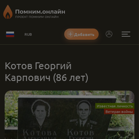
Добавить
RUB
Котов Георгий
Карпович
(86 лет)
Известная личность
Ветеран войны