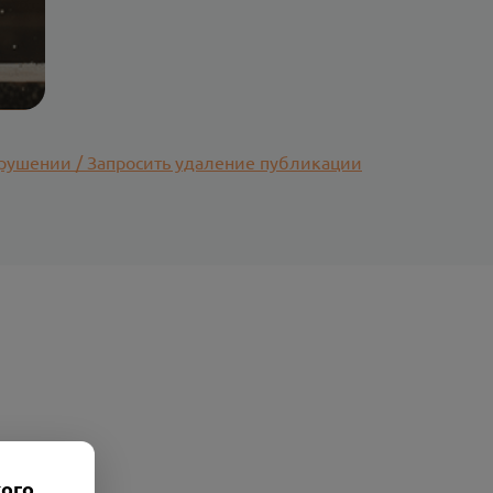
рушении / Запросить удаление публикации
кого