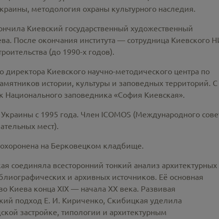
Украины, методология охраны культурного наследия.
кончила Киевский государственный художественный
сеева. После окончания института — сотрудница Киевского 
роительства (до 1990-х годов).
о директора Киевского научно-методического центра по
амятников истории, культуры и заповедных территорий. С
к Национального заповедника «София Киевская».
Украины с 1995 года. Член ICOMOS (Международного сове
ательных мест).
 Похоронена на Берковецком кладбище.
кая соединяла всесторонний тонкий анализ архитектурных
блиографических и архивных источников. Её основная
во Киева конца XIX — начала XX века. Развивая
ий подход Е. И. Кириченко, Скибицкая уделила
ской застройке, типологии и архитектурным