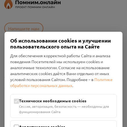
Напишите нам
Об использовании cookies и улучшении
пользовательского опыта на Сайте
Пользовательское соглашение
Для обеспечения корректной работы Сайта и анализа
Политика конфиденциальности
поведения Посетителей мы используем cookies и
Промо-материалы
аналогичные технологии. Согласие на использование
аналитических cookies даётся Вами отдельно от иных
Настройки cookies
условий пользования Сайтом. Подробнее – в
Политике
обработки персональных данных
.
Общество с ограниченной ответственностью «Смоленский
Проект Помним»
ИНН: 6700029207 ОГРН: 1256700001986
Технически необходимые cookies
Юридический адрес: 216790, Смоленская область, р-н
Сессия, авторизация, безопасность — необходимы для
Руднянский, г. Рудня, улица Западная, д. 26А, пом. 18
функционирования Сайта
Номер счёта: 40702810901130004287 в АО "АЛЬФА-БАНК"
Кор. счёт: 30101810200000000593
Аналитические cookies