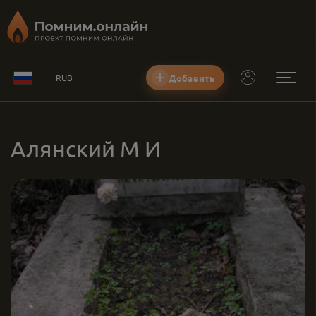
Добавить
RUB
Алянский М И