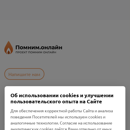
Напишите нам
Об использовании cookies и улучшении
Пользовательское соглашение
пользовательского опыта на Сайте
Политика конфиденциальности
Промо-материалы
Для обеспечения корректной работы Сайта и анализа
поведения Посетителей мы используем cookies и
Настройки cookies
аналогичные технологии. Согласие на использование
аналитических cookies даётся Вами отдельно от иных