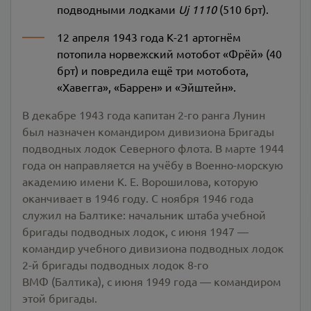
подводными лодками
Uj 1110
(510 брт).
12 апреля 1943 года К-21 артогнём
потопила норвежский мотобот «Фрёй» (40
брт) и повредила ещё три мотобота,
«Хавегга», «Баррен» и «Эйштейн».
В декабре 1943 года капитан 2-го ранга Лунин
был назначен командиром дивизиона Бригады
подводных лодок Северного флота. В марте 1944
года он направляется на учёбу в Военно-морскую
академию имени К. Е. Ворошилова, которую
оканчивает в 1946 году. С ноября 1946 года
служил на Балтике: начальник штаба учебной
бригады подводных лодок, с июня 1947 —
командир учебного дивизиона подводных лодок
2-й бригады подводных лодок 8-го
ВМФ (Балтика), с июня 1949 года — командиром
этой бригады.