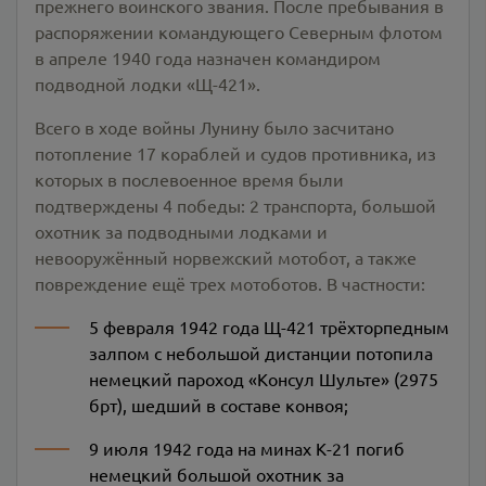
прежнего воинского звания. После пребывания в
распоряжении командующего Северным флотом
в апреле 1940 года назначен командиром
подводной лодки «Щ-421».
Всего в ходе войны Лунину было засчитано
потопление 17 кораблей и судов противника, из
которых в послевоенное время были
подтверждены 4 победы: 2 транспорта, большой
охотник за подводными лодками и
невооружённый норвежский мотобот, а также
повреждение ещё трех мотоботов. В частности:
5 февраля 1942 года Щ-421 трёхторпедным
залпом с небольшой дистанции потопила
немецкий пароход «Консул Шульте» (2975
брт), шедший в составе конвоя;
9 июля 1942 года на минах К-21 погиб
немецкий большой охотник за