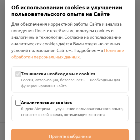
Об использовании cookies и улучшении
пользовательского опыта на Сайте
Пользовательское соглашение
Для обеспечения корректной работы Сайта и анализа
Политика конфиденциальности
поведения Посетителей мы используем cookies и
Промо-материалы
аналогичные технологии. Согласие на использование
аналитических cookies даётся Вами отдельно от иных
Настройки cookies
условий пользования Сайтом. Подробнее – в
Политике
обработки персональных данных
.
Общество с ограниченной ответственностью «Смоленский
Проект Помним»
ИНН: 6700029207 ОГРН: 1256700001986
Технически необходимые cookies
Юридический адрес: 216790, Смоленская область, р-н
Сессия, авторизация, безопасность — необходимы для
Руднянский, г. Рудня, улица Западная, д. 26А, пом. 18
функционирования Сайта
Номер счёта: 40702810901130004287 в АО "АЛЬФА-БАНК"
Кор. счёт: 30101810200000000593
Аналитические cookies
Яндекс.Метрика — улучшение пользовательского опыта,
статистический анализ, оптимизация контента
Принять выбранные