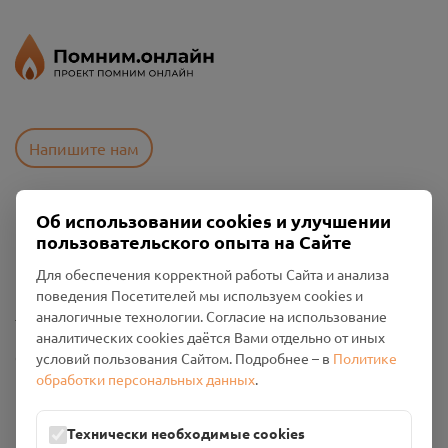
Напишите нам
Об использовании cookies и улучшении
Пользовательское соглашение
пользовательского опыта на Сайте
Политика конфиденциальности
Промо-материалы
Для обеспечения корректной работы Сайта и анализа
поведения Посетителей мы используем cookies и
Настройки cookies
аналогичные технологии. Согласие на использование
аналитических cookies даётся Вами отдельно от иных
Общество с ограниченной ответственностью «Смоленский
условий пользования Сайтом. Подробнее – в
Политике
Проект Помним»
обработки персональных данных
.
ИНН: 6700029207 ОГРН: 1256700001986
Юридический адрес: 216790, Смоленская область, р-н
Технически необходимые cookies
Руднянский, г. Рудня, улица Западная, д. 26А, пом. 18