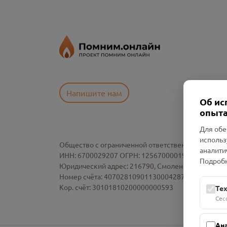
Напишите нам
Об ис
опыта
Для обе
использ
Общество с ограниченной ответственностью «См
аналити
ИНН: 6700029207 ОГРН: 1256700001986
Подробн
Юридический адрес: 216790, Смоленская область, р-
Номер счёта: 40702810901130004287 в АО "АЛЬ
Кор. счёт: 30101810200000000593
Те
Сес
Ан