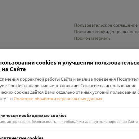
Пользовательское соглашение
Политика конфиденциальности
Промо-материалы
Настройки cookies
пользовании cookies и улучшении пользовательс
 на Сайте
спечения корректной работы Сайта и анализа поведения Посетите
уем cookies и аналогичные технологии. Согласие на использование
оленский Проект Помним»
ческих cookies даётся Вами отдельно от иных условий пользования 
ее – в
Политике обработки персональных данных
.
н Руднянский, г. Рудня, улица Западная, д. 26А, пом. 18
ФА-БАНК"
хнически необходимые cookies
сия, авторизация, безопасность — необходимы для функционирования Сайта
алитические cookies