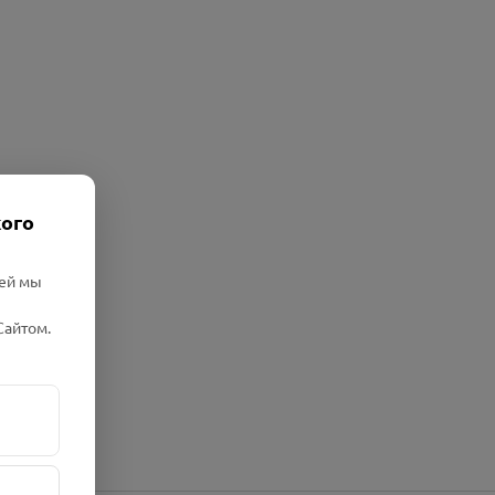
кого
лей мы
Сайтом.