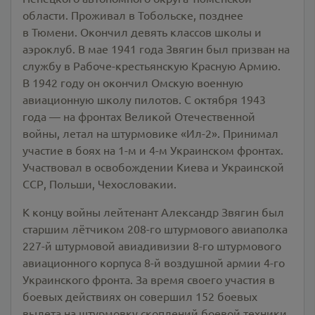
области. Проживал в Тобольске, позднее
в Тюмени. Окончил девять классов школы и
аэроклуб. В мае 1941 года Звягин был призван на
службу в Рабоче-крестьянскую Красную Армию.
В 1942 году он окончил Омскую военную
авиационную школу пилотов. С октября 1943
года — на фронтах Великой Отечественной
войны, летал на штурмовике «Ил-2». Принимал
участие в боях на 1-м и 4-м Украинском фронтах.
Участвовал в освобождении Киева и Украинской
ССР, Польши, Чехословакии.
К концу войны лейтенант Александр Звягин был
старшим лётчиком 208-го штурмового авиаполка
227-й штурмовой авиадивизии 8-го штурмового
авиационного корпуса 8-й воздушной армии 4-го
Украинского фронта. За время своего участия в
боевых действиях он совершил 152 боевых
вылета на штурмовку скоплений боевой техники