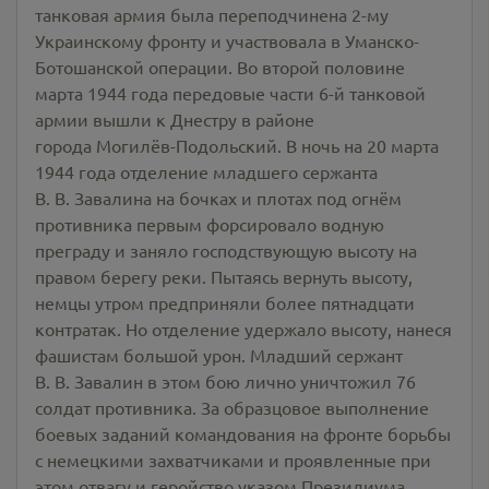
танковая армия была переподчинена 2-му
Украинскому фронту и участвовала в Уманско-
Ботошанской операции. Во второй половине
марта 1944 года передовые части 6-й танковой
армии вышли к Днестру в районе
города Могилёв-Подольский. В ночь на 20 марта
1944 года отделение младшего сержанта
В. В. Завалина на бочках и плотах под огнём
противника первым форсировало водную
преграду и заняло господствующую высоту на
правом берегу реки. Пытаясь вернуть высоту,
немцы утром предприняли более пятнадцати
контратак. Но отделение удержало высоту, нанеся
фашистам большой урон. Младший сержант
В. В. Завалин в этом бою лично уничтожил 76
солдат противника. За образцовое выполнение
боевых заданий командования на фронте борьбы
с немецкими захватчиками и проявленные при
этом отвагу и геройство указом Президиума