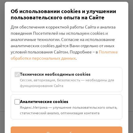
Об использовании cookies и улучшении
Пользовательское соглашение
пользовательского опыта на Сайте
Политика конфиденциальности
Промо-материалы
Для обеспечения корректной работы Сайта и анализа
поведения Посетителей мы используем cookies и
Настройки cookies
аналогичные технологии. Согласие на использование
аналитических cookies даётся Вами отдельно от иных
Общество с ограниченной ответственностью «Смоленский
условий пользования Сайтом. Подробнее – в
Политике
Проект Помним»
обработки персональных данных
.
ИНН: 6700029207 ОГРН: 1256700001986
Юридический адрес: 216790, Смоленская область, р-н
Технически необходимые cookies
Руднянский, г. Рудня, улица Западная, д. 26А, пом. 18
Сессия, авторизация, безопасность — необходимы для
Номер счёта: 40702810901130004287 в АО "АЛЬФА-БАНК"
функционирования Сайта
Кор. счёт: 30101810200000000593
Аналитические cookies
Яндекс.Метрика — улучшение пользовательского опыта,
статистический анализ, оптимизация контента
info@pomnim.online