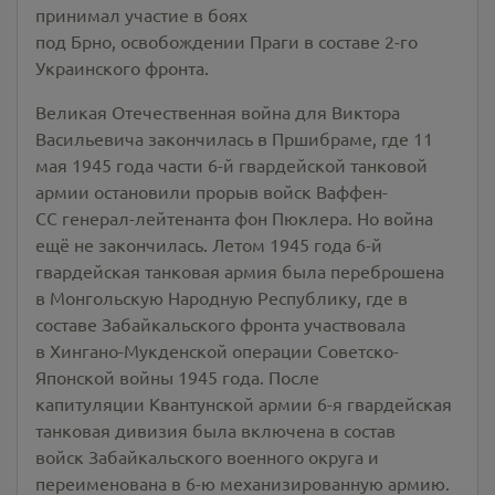
принимал участие в боях
под Брно, освобождении Праги в составе 2-го
Украинского фронта.
Великая Отечественная война для Виктора
Васильевича закончилась в Пршибраме, где 11
мая 1945 года части 6-й гвардейской танковой
армии остановили прорыв войск Ваффен-
СС генерал-лейтенанта фон Пюклера. Но война
ещё не закончилась. Летом 1945 года 6-й
гвардейская танковая армия была переброшена
в Монгольскую Народную Республику, где в
составе Забайкальского фронта участвовала
в Хингано-Мукденской операции Советско-
Японской войны 1945 года. После
капитуляции Квантунской армии 6-я гвардейская
танковая дивизия была включена в состав
войск Забайкальского военного округа и
переименована в 6-ю механизированную армию.